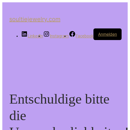
soultiejewelry.com
Anmelden
LinkedIn
Instagram
Facebook
Entschuldige bitte
die