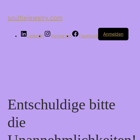
soultiejewelry.com
Anmelden
LinkedIn
Instagram
Facebook
Entschuldige bitte
die
Unannehmlichkeiten!