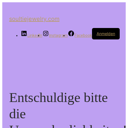
soultiejewelry.com
Anmelden
LinkedIn
Instagram
Facebook
Entschuldige bitte
die